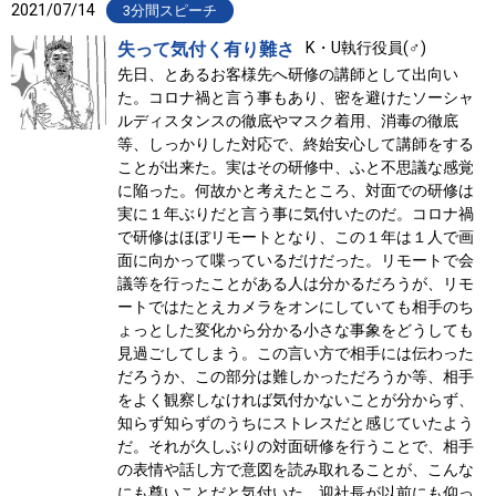
2021/07/14
3分間スピーチ
失って気付く有り難さ
K・U執行役員(♂)
先日、とあるお客様先へ研修の講師として出向い
た。コロナ禍と言う事もあり、密を避けたソーシャ
ルディスタンスの徹底やマスク着用、消毒の徹底
等、しっかりした対応で、終始安心して講師をする
ことが出来た。実はその研修中、ふと不思議な感覚
に陥った。何故かと考えたところ、対面での研修は
実に１年ぶりだと言う事に気付いたのだ。コロナ禍
で研修はほぼリモートとなり、この１年は１人で画
面に向かって喋っているだけだった。リモートで会
議等を行ったことがある人は分かるだろうが、リモ
ートではたとえカメラをオンにしていても相手のち
ょっとした変化から分かる小さな事象をどうしても
見過ごしてしまう。この言い方で相手には伝わった
だろうか、この部分は難しかっただろうか等、相手
をよく観察しなければ気付かないことが分からず、
知らず知らずのうちにストレスだと感じていたよう
だ。それが久しぶりの対面研修を行うことで、相手
の表情や話し方で意図を読み取れることが、こんな
にも尊いことだと気付いた。迎社長が以前にも仰っ