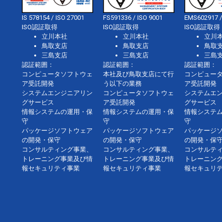
IS 578154 / ISO 27001
FS591336 / ISO 9001
EMS602917 /
ISO認証取得
ISO認証取得
ISO認証取得
立川本社
立川本社
立川
鳥取支店
鳥取支店
鳥取
三島支店
三島支店
三島
認証範囲：
認証範囲：
認証範囲：
コンピュータソフトウェ
本社及び鳥取支店にて行
コンピュー
ア受託開発
う以下の業務
ア受託開発
システムエンジニアリン
コンピュータソフトウェ
システムエ
グサービス
ア受託開発
グサービス
情報システムの運用・保
情報システムの運用・保
情報システ
守
守
守
パッケージソフトウェア
パッケージソフトウェア
パッケージ
の開発・保守
の開発・保守
の開発・保
コンサルティング事業、
コンサルティング事業、
コンサルテ
トレーニング事業及び情
トレーニング事業及び情
トレーニン
報セキュリティ事業
報セキュリティ事業
報セキュリ