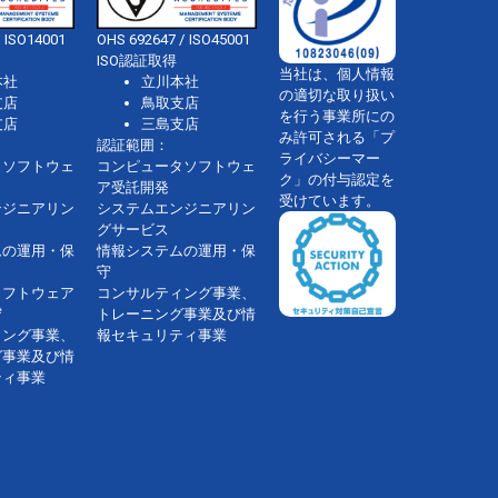
 ISO14001
OHS 692647 / ISO45001
ISO認証取得
当社は、個人情報
本社
立川本社
の適切な取り扱い
支店
鳥取支店
を行う事業所にの
支店
三島支店
み許可される「プ
認証範囲：
ライバシーマー
タソフトウェ
コンピュータソフトウェ
ク」の付与認定を
ア受託開発
受けています。
ンジニアリン
システムエンジニアリン
グサービス
ムの運用・保
情報システムの運用・保
守
ソフトウェア
コンサルティング事業、
守
トレーニング事業及び情
ィング事業、
報セキュリティ事業
グ事業及び情
ティ事業