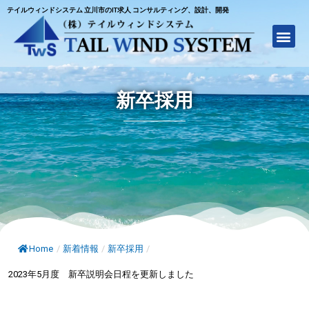
テイルウィンドシステム 立川市のIT求人 コンサルティング、設計、開発
新卒採用
Home
/
新着情報
/
新卒採用
/
2023年5月度 新卒説明会日程を更新しました