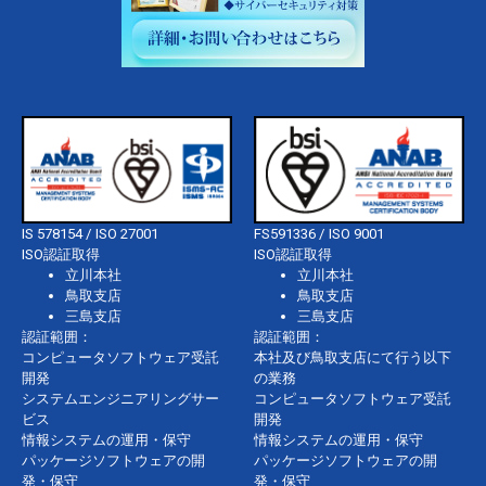
IS 578154 / ISO 27001
FS591336 / ISO 9001
ISO認証取得
ISO認証取得
立川本社
立川本社
鳥取支店
鳥取支店
三島支店
三島支店
認証範囲：
認証範囲：
コンピュータソフトウェア受託
本社及び鳥取支店にて行う以下
開発
の業務
システムエンジニアリングサー
コンピュータソフトウェア受託
ビス
開発
情報システムの運用・保守
情報システムの運用・保守
パッケージソフトウェアの開
パッケージソフトウェアの開
発・保守
発・保守