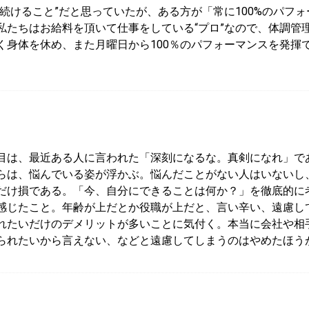
続けること”だと思っていたが、ある方が「常に100%のパフ
私たちはお給料を頂いて仕事をしている“プロ”なので、体調管
く身体を休め、また月曜日から100％のパフォーマンスを発揮
目は、最近ある人に言われた「深刻になるな。真剣になれ」で
らは、悩んでいる姿が浮かぶ。悩んだことがない人はいないし
だけ損である。「今、自分にできることは何か？」を徹底的に
感じたこと。年齢が上だとか役職が上だと、言い辛い、遠慮し
れたいだけのデメリットが多いことに気付く。本当に会社や相
られたいから言えない、などと遠慮してしまうのはやめたほう