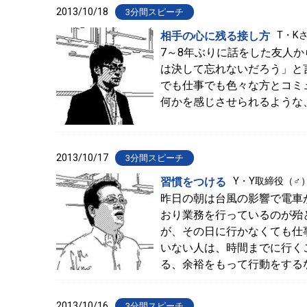
2013/10/18
3分間スピーチ
相手の心に残る接し方
T・K
7～8年ぶりに話をした友人
は決して忘れないだろう」と
でも仕事でも色々な方とコミ
何かを感じさせられるような
2013/10/17
3分間スピーチ
習慣をつける
Y・Y取締役（♂
昨日の朝は台風の影響で電車
おり業務を行っているのが殆
が、その日に行かなくても仕
いない人は、時間までに行く
る、余裕をもって行動をする
2013/10/16
3分間スピーチ