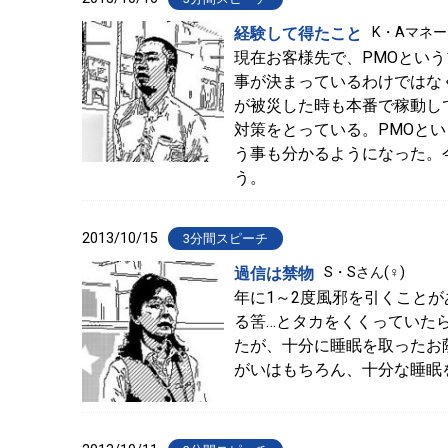
経験して得たこと
K・Aマネ
現在お客様先で、PMOとい
事が決まっているわけではな
が被災した時も本番で稼動し
対策をとっている。PMOと
う事も分かるようになった。
う。
2013/10/15
3分間スピーチ
過信は禁物
S・Sさん(♀)
年に1～2度風邪を引くこと
る筈…とタカをくくっていた
たが、十分に睡眠を取ったお
がいはもちろん、十分な睡眠