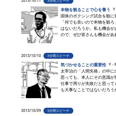
2013/10/11
3分間スピーチ
本物を観ることで心を養う
国体のボクシング試合を観に
「何でも良いので本物を観ろ
はないだろうか。私も機会が
ので、ぜひ皆さんも機会があ
2013/10/10
3分間スピーチ
気づかせることの重要性
Y・
太宰治の「人間失格」の中に
思っても、本人にその意識が
仕事で周りが失敗だと思って
も大事なことではないだろう
2013/10/09
3分間スピーチ