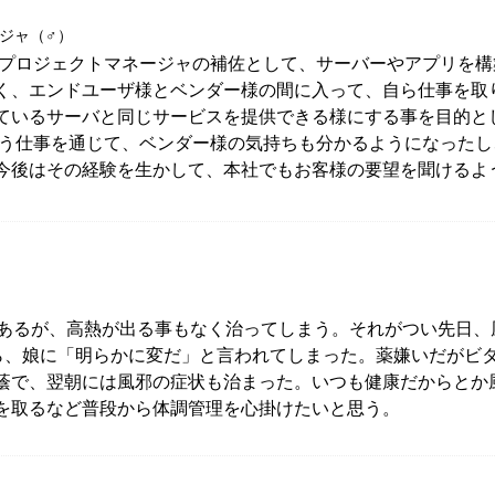
ージャ（♂）
うプロジェクトマネージャの補佐として、サーバーやアプリを構
く、エンドユーザ様とベンダー様の間に入って、自ら仕事を取
ているサーバと同じサービスを提供できる様にする事を目的と
いう仕事を通じて、ベンダー様の気持ちも分かるようになった
今後はその経験を生かして、本社でもお客様の要望を聞けるよ
があるが、高熱が出る事もなく治ってしまう。それがつい先日
ら、娘に「明らかに変だ」と言われてしまった。薬嫌いだがビ
蔭で、翌朝には風邪の症状も治まった。いつも健康だからとか
を取るなど普段から体調管理を心掛けたいと思う。