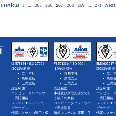
 Previous
1
…
265
266
267
268
269
…
271
Next 
IS 578154 / ISO 27001
FS591336 / ISO 9001
EMS602917 /
ISO認証取得
ISO認証取得
ISO認証取得
立川本社
立川本社
立川
鳥取支店
鳥取支店
鳥取
三島支店
三島支店
三島
認証範囲：
認証範囲：
認証範囲：
コンピュータソフトウェ
本社及び鳥取支店にて行
コンピュー
ア受託開発
う以下の業務
ア受託開発
システムエンジニアリン
コンピュータソフトウェ
システムエ
グサービス
ア受託開発
グサービス
情報システムの運用・保
情報システムの運用・保
情報システ