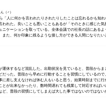
さん（♂）
から「人に何かを言われたりされたりしたことは忘れるかも知
言われた。良いことも悪いこともあるが「そのときに感じた気
ュニケーションを取っている。全体会議での社長の話にあるよ
、また、何か印象に残るような接し方ができる人間になりたい
）
が運休するなど混乱した。出勤状況を見ていると、普段からま
どだった。普段から早めに行動することを習慣にしているので
事に差し支えなければ休む人もいると思う。始業時刻までに行
ことが出来なかったり、数時間遅れても残業して対応すればい
など、普段の習慣にしてしまえば大した事ではないのではない