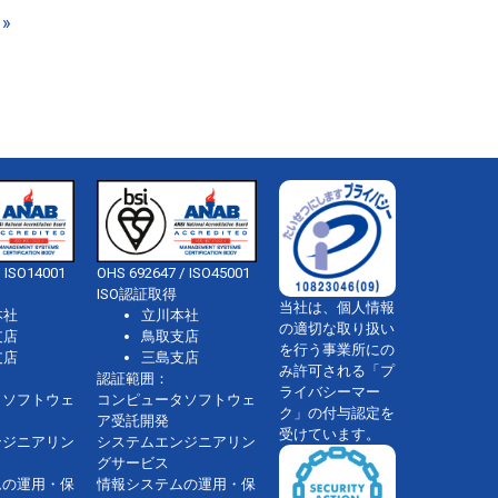
»
 ISO14001
OHS 692647 / ISO45001
ISO認証取得
当社は、個人情報
本社
立川本社
の適切な取り扱い
支店
鳥取支店
を行う事業所にの
支店
三島支店
み許可される「プ
認証範囲：
ライバシーマー
タソフトウェ
コンピュータソフトウェ
ク」の付与認定を
ア受託開発
受けています。
ンジニアリン
システムエンジニアリン
グサービス
ムの運用・保
情報システムの運用・保