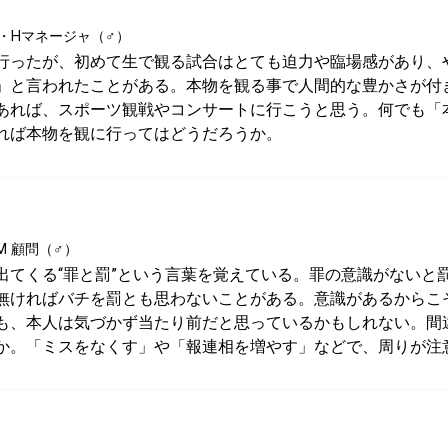
Y・Hマネージャ（♂）
行ったが、初めて生で観る試合はとても迫力や臨場感があり、
」と言われたことがある。本物を観る事で人間的な豊かさが付
あれば、スポーツ観戦やコンサートに行こうと思う。何でも「
れば本物を観に行ってはどうだろうか。
M 顧問（♂）
出てくる“罪と罰”という言葉を覚えている。罪の意識がないと
無ければバチを罰とも思わないことがある。意識があるからこ
も、本人は気づかず当たり前だと思っているかもしれない。間
か。「ミスをなくす」や「報連相を増やす」などで、周りが注