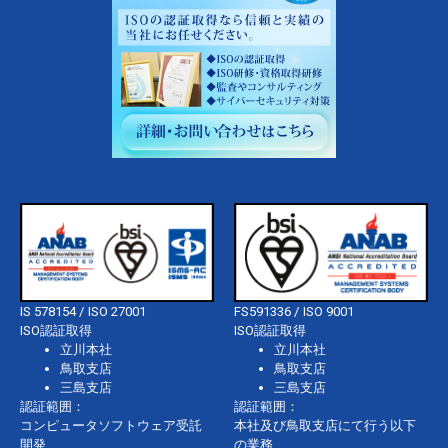
IS 578154 / ISO 27001
FS591336 / ISO 9001
ISO認証取得
ISO認証取得
立川本社
立川本社
鳥取支店
鳥取支店
三島支店
三島支店
認証範囲：
認証範囲：
コンピュータソフトウェア受託
本社及び鳥取支店にて行う以下
開発
の業務