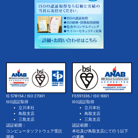
IS 578154 / ISO 27001
FS591336 / ISO 9001
ISO認証取得
ISO認証取得
立川本社
立川本社
鳥取支店
鳥取支店
三島支店
三島支店
認証範囲：
認証範囲：
コンピュータソフトウェア受託
本社及び鳥取支店にて行う以下
開発
の業務