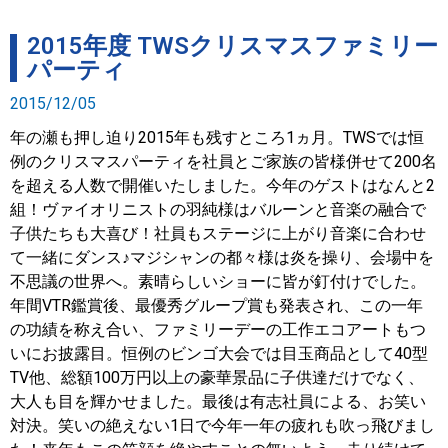
2015年度 TWSクリスマスファミリー
パーティ
2015/12/05
年の瀬も押し迫り2015年も残すところ1ヵ月。TWSでは恒
例のクリスマスパーティを社員とご家族の皆様併せて200名
を超える人数で開催いたしました。今年のゲストはなんと2
組！ヴァイオリニストの羽純様はバルーンと音楽の融合で
子供たちも大喜び！社員もステージに上がり音楽に合わせ
て一緒にダンス♪マジシャンの都々様は炎を操り、会場中を
不思議の世界へ。素晴らしいショーに皆が釘付けでした。
年間VTR鑑賞後、最優秀グループ賞も発表され、この一年
の功績を称え合い、ファミリーデーの工作エコアートもつ
いにお披露目。恒例のビンゴ大会では目玉商品として40型
TV他、総額100万円以上の豪華景品に子供達だけでなく、
大人も目を輝かせました。最後は有志社員による、お笑い
対決。笑いの絶えない1日で今年一年の疲れも吹っ飛びまし