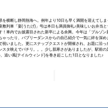
県を横断し静岡熱海へ。例年より10日も早く満開を迎えてし
座敷列車「宴(うたげ)」号は本日も満員御礼♪美味しいお弁当
す！車内でお披露目された新卒による余興。今年は「ブルゾン新卒
ちゃったり、バブリーダンスからの自己紹介で一気に絆を深めま
で祝いました。更にスナップクエストが開催され、お題に沿っ
ンスタ映えでパチリ。。。少し肌寒さがありましたが、駅前の
、追い風(テイルウィンド)を巻き起こした1日となりました♪