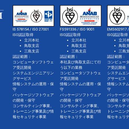
IS 578154 / ISO 27001
FS591336 / ISO 9001
EMS602917 /
ISO認証取得
ISO認証取得
ISO認証取得
立川本社
立川本社
立川
鳥取支店
鳥取支店
鳥取
三島支店
三島支店
三島
認証範囲：
認証範囲：
認証範囲：
コンピュータソフトウェ
本社及び鳥取支店にて行
コンピュー
ア受託開発
う以下の業務
ア受託開発
システムエンジニアリン
コンピュータソフトウェ
システムエ
グサービス
ア受託開発
グサービス
情報システムの運用・保
情報システムの運用・保
情報システ
守
守
守
パッケージソフトウェア
パッケージソフトウェア
パッケージ
の開発・保守
の開発・保守
の開発・保
コンサルティング事業、
コンサルティング事業、
コンサルテ
トレーニング事業及び情
トレーニング事業及び情
トレーニン
報セキュリティ事業
報セキュリティ事業
報セキュリ