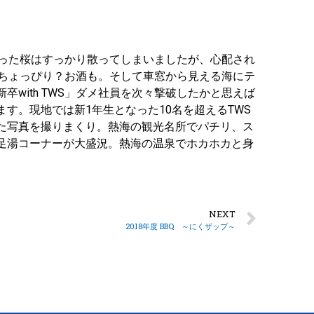
まった桜はすっかり散ってしまいましたが、心配され
とちょっぴり？お酒も。そして車窓から見える海にテ
with TWS」ダメ社員を次々撃破したかと思えば
す。現地では新1年生となった10名を超えるTWS
た写真を撮りまくり。熱海の観光名所でパチリ、ス
足湯コーナーが大盛況。熱海の温泉でホカホカと身
NEXT
2018年度 BBQ ～にくザップ～