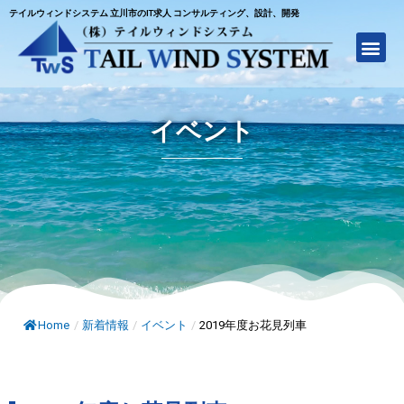
テイルウィンドシステム 立川市のIT求人 コンサルティング、設計、開発
イベント
Home
/
新着情報
/
イベント
/
2019年度お花見列車