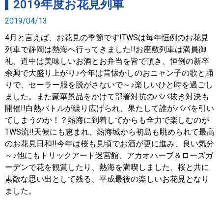
2019年度お花見列車
2019/04/13
4月と言えば、お花見の季節です!TWSは毎年恒例のお花見
列車で静岡は熱海へ行ってきました!!お座敷列車は満員御
礼。道中は美味しいお酒とお弁当を皆で頂き、恒例の新卒
余興で大盛り上がり♪今年は昔懐かしのおニャン子の歌と踊
りで、セーラー服を脱がさないで～♪楽しいひと時を過ごし
ました。また豪華景品をかけて部署対抗のババ抜き対決も
開催!!白熱バトルが繰り広げられ、果たして誰がババを引い
てしまうのか！？熱海に到着してからも全力で楽しむのが
TWS流!!天候にも恵まれ、熱海城から初島も眺められて最高
のお花見日和!!今年は桜も見頃でお酒が更に進み、良い気分
～♪他にもトリックアート迷宮館、アカオハーブ＆ローズガ
ーデンで花を観賞したり、熱海を満喫しました。桜と共に
素敵な思い出として残る、平成最後の楽しいお花見となり
ました。