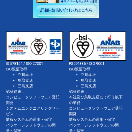
IS 578154 / ISO 27001
FS591336 / ISO 9001
ISO認証取得
ISO認証取得
立川本社
立川本社
鳥取支店
鳥取支店
三島支店
三島支店
認証範囲：
認証範囲：
コンピュータソフトウェア受託
本社及び鳥取支店にて行う以下
開発
の業務
システムエンジニアリングサー
コンピュータソフトウェア受託
ビス
開発
情報システムの運用・保守
情報システムの運用・保守
パッケージソフトウェアの開
パッケージソフトウェアの開
発・保守
発・保守