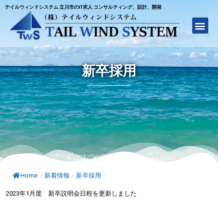
テイルウィンドシステム 立川市のIT求人 コンサルティング、設計、開発
新卒採用
Home
/
新着情報
/
新卒採用
/
2023年1月度 新卒説明会日程を更新しました