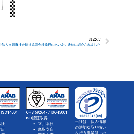
NEXT
祉法人立川市社会福祉協議会様発行のあいあい通信に紹介されました
 ISO14001
OHS 692647 / ISO45001
ISO認証取得
当社は、個人情報
本社
立川本社
の適切な取り扱い
支店
鳥取支店
を行う事業所にの