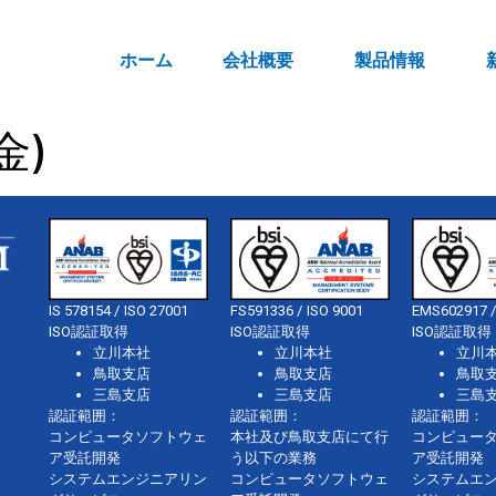
ホーム
会社概要
製品情報
金)
IS 578154 / ISO 27001
FS591336 / ISO 9001
EMS602917 /
ISO認証取得
ISO認証取得
ISO認証取得
立川本社
立川本社
立川
鳥取支店
鳥取支店
鳥取
三島支店
三島支店
三島
認証範囲：
認証範囲：
認証範囲：
コンピュータソフトウェ
本社及び鳥取支店にて行
コンピュー
ア受託開発
う以下の業務
ア受託開発
システムエンジニアリン
コンピュータソフトウェ
システムエ