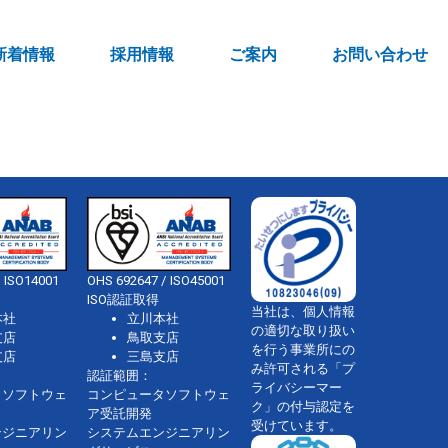
新着情報
採用情報
ご案内
お問い合わせ
 ISO14001
OHS 692647 / ISO45001
ISO認証取得
当社は、個人情報
本社
立川本社
の適切な取り扱い
支店
鳥取支店
を行う事業所にの
支店
三島支店
み許可される「プ
認証範囲：
ライバシーマー
タソフトウェ
コンピュータソフトウェ
ク」の付与認定を
ア受託開発
受けています。
ンジニアリン
システムエンジニアリン