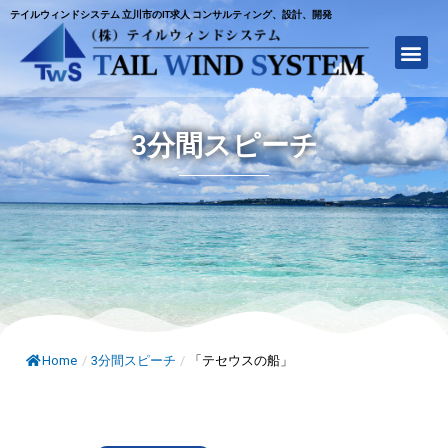
テイルウィンドシステム 立川市のIT求人 コンサルティング、設計、開発
3分間スピーチ
Home
/
3分間スピーチ
/
「テセウスの船」