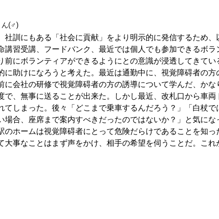
ん(♂)
、社訓にもある「社会に貢献」をより明示的に発信するため、
命講習受講、フードバンク、最近では個人でも参加できるボラ
り前にボランティアができるようにとの意識が浸透してきてい
的に助けになろうと考えた。最近は通勤中に、視覚障碍者の方
前に会社の研修で視覚障碍者の方の誘導について学んだ、かな
度で、無事に送ることが出来た。しかし最近、改札口から車両
れてしまった。後々「どこまで乗車するんだろう？」「白杖で
い場合、座席まで案内すべきだったのではないか？」と気にな
駅のホームは視覚障碍者にとって危険だらけであることを知っ
て大事なことはまず声をかけ、相手の希望を伺うことだ。これ