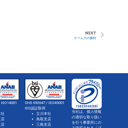
NEXT
チーム力の勝利
 ISO14001
OHS 692647 / ISO45001
ISO認証取得
当社は、個人情報
本社
立川本社
の適切な取り扱い
支店
鳥取支店
を行う事業所にの
支店
三島支店
み許可される「プ