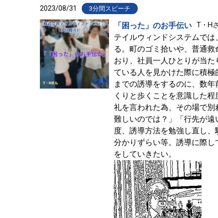
2023/08/31
3分間スピーチ
「困った」のお手伝い
T・Hさ
テイルウィンドシステムでは
る。町のゴミ拾いや、普通救
おり、社員一人ひとりが当た
ている人を見かけた際に積極
までの誘導をするのに、数年
くりと歩くことを意識した程
礼を言われた為、その場で別
難しいのでは？」「行先が遠
度、誘導方法を勉強し直し、
分かりずらい等。誘導に際し
をしていきたい。