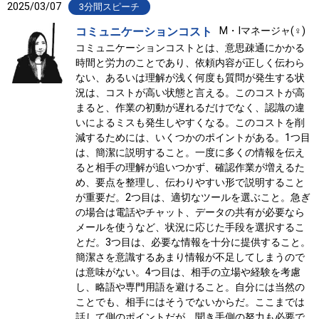
2025/03/07
3分間スピーチ
コミュニケーションコスト
M・Iマネージャ(♀)
コミュニケーションコストとは、意思疎通にかかる
時間と労力のことであり、依頼内容が正しく伝わら
ない、あるいは理解が浅く何度も質問が発生する状
況は、コストが高い状態と言える。このコストが高
まると、作業の初動が遅れるだけでなく、認識の違
いによるミスも発生しやすくなる。このコストを削
減するためには、いくつかのポイントがある。1つ目
は、簡潔に説明すること。一度に多くの情報を伝え
ると相手の理解が追いつかず、確認作業が増えるた
め、要点を整理し、伝わりやすい形で説明すること
が重要だ。2つ目は、適切なツールを選ぶこと。急ぎ
の場合は電話やチャット、データの共有が必要なら
メールを使うなど、状況に応じた手段を選択するこ
とだ。3つ目は、必要な情報を十分に提供すること。
簡潔さを意識するあまり情報が不足してしまうので
は意味がない。4つ目は、相手の立場や経験を考慮
し、略語や専門用語を避けること。自分には当然の
ことでも、相手にはそうでないからだ。ここまでは
話して側のポイントだが、聞き手側の努力も必要で