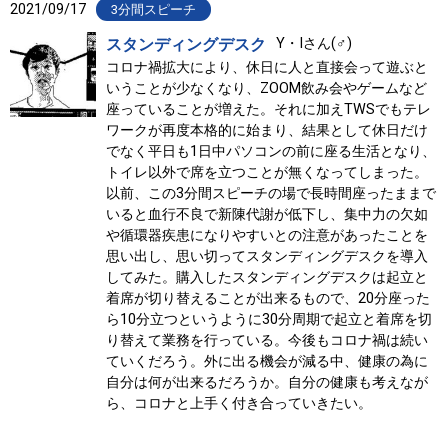
2021/09/17
3分間スピーチ
スタンディングデスク
Y・Iさん(♂)
コロナ禍拡大により、休日に人と直接会って遊ぶと
いうことが少なくなり、ZOOM飲み会やゲームなど
座っていることが増えた。それに加えTWSでもテレ
ワークが再度本格的に始まり、結果として休日だけ
でなく平日も1日中パソコンの前に座る生活となり、
トイレ以外で席を立つことが無くなってしまった。
以前、この3分間スピーチの場で長時間座ったままで
いると血行不良で新陳代謝が低下し、集中力の欠如
や循環器疾患になりやすいとの注意があったことを
思い出し、思い切ってスタンディングデスクを導入
してみた。購入したスタンディングデスクは起立と
着席が切り替えることが出来るもので、20分座った
ら10分立つというように30分周期で起立と着席を切
り替えて業務を行っている。今後もコロナ禍は続い
ていくだろう。外に出る機会が減る中、健康の為に
自分は何が出来るだろうか。自分の健康も考えなが
ら、コロナと上手く付き合っていきたい。