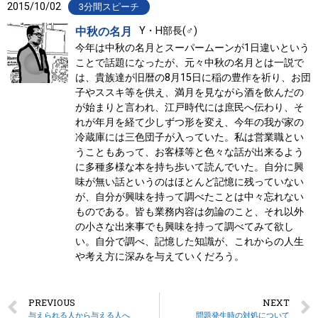
2015/10/02
3分間スピーチ
中秋の名月
Y・H部長(♂)
今年は中秋の名月とスーパームーンが1日違いという
ことで話題になったが、元々中秋の名月とは一説で
は、貴族達が旧暦の8月15日に稲の豊作を祈り、お団
子やススキ等を供え、満月を見ながら酒を飲んだの
が始まりと言われ、江戸時代には庶民へ伝わり、そ
れが年月を経て少しずつ形を変え、今年の我が家の
冷蔵庫には三色団子が入っていた。私は営業職とい
うこともあって、お客様等と色々な話が出来るよう
に多種多様な本を持ち歩いて読んでいた。自分に興
味が無い話というのはほとんど記憶に残っていない
が、自分が興味を持って調べたことは中々忘れない
ものである。皆も業務内容は勿論のこと、それ以外
の小さな出来事でも興味を持って調べてみて欲し
い。自分で調べ、記憶した知識が、これからの人生
や考え方に深みを与えていくだろう。
PREVIOUS
NEXT
与えられる人から与える人へ
問題発生時の対処について