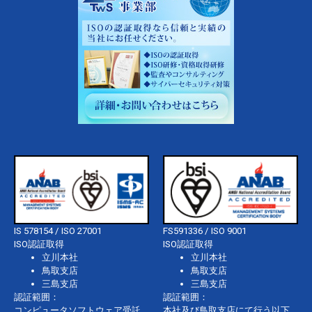
IS 578154 / ISO 27001
FS591336 / ISO 9001
ISO認証取得
ISO認証取得
立川本社
立川本社
鳥取支店
鳥取支店
三島支店
三島支店
認証範囲：
認証範囲：
コンピュータソフトウェア受託
本社及び鳥取支店にて行う以下