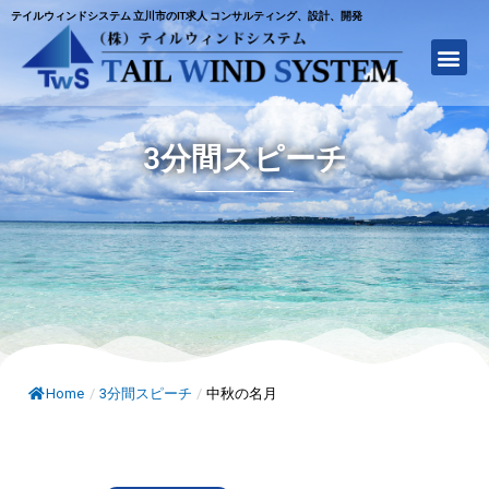
テイルウィンドシステム 立川市のIT求人 コンサルティング、設計、開発
3分間スピーチ
Home
/
3分間スピーチ
/
中秋の名月