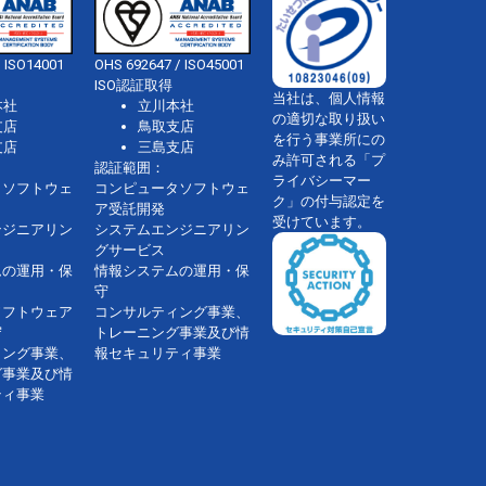
 ISO14001
OHS 692647 / ISO45001
ISO認証取得
当社は、個人情報
本社
立川本社
の適切な取り扱い
支店
鳥取支店
を行う事業所にの
支店
三島支店
み許可される「プ
認証範囲：
ライバシーマー
タソフトウェ
コンピュータソフトウェ
ク」の付与認定を
ア受託開発
受けています。
ンジニアリン
システムエンジニアリン
グサービス
ムの運用・保
情報システムの運用・保
守
ソフトウェア
コンサルティング事業、
守
トレーニング事業及び情
ィング事業、
報セキュリティ事業
グ事業及び情
ティ事業