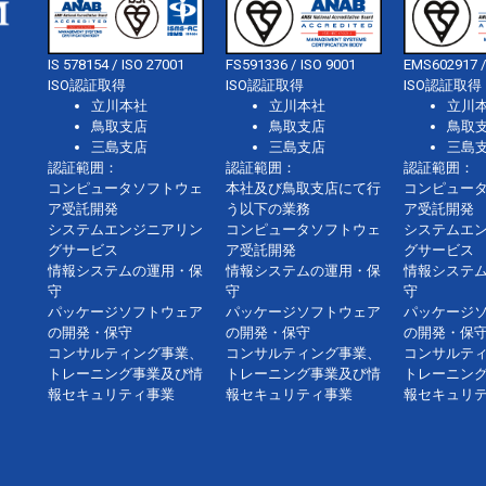
IS 578154 / ISO 27001
FS591336 / ISO 9001
EMS602917 /
ISO認証取得
ISO認証取得
ISO認証取得
立川本社
立川本社
立川
鳥取支店
鳥取支店
鳥取
三島支店
三島支店
三島
認証範囲：
認証範囲：
認証範囲：
コンピュータソフトウェ
本社及び鳥取支店にて行
コンピュー
ア受託開発
う以下の業務
ア受託開発
システムエンジニアリン
コンピュータソフトウェ
システムエ
グサービス
ア受託開発
グサービス
情報システムの運用・保
情報システムの運用・保
情報システ
守
守
守
パッケージソフトウェア
パッケージソフトウェア
パッケージ
の開発・保守
の開発・保守
の開発・保
コンサルティング事業、
コンサルティング事業、
コンサルテ
トレーニング事業及び情
トレーニング事業及び情
トレーニン
報セキュリティ事業
報セキュリティ事業
報セキュリ