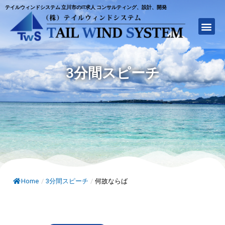
テイルウィンドシステム 立川市のIT求人 コンサルティング、設計、開発
3分間スピーチ
Home
/
3分間スピーチ
/
何故ならば