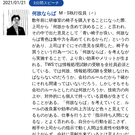
2021/01/21
3分間スピーチ
何故ならば
M・S執行役員（♂）
数年前に研修室の椅子を購入することになった際、
上司から「何故かを含めて決めること」と言われ、
その中で出た意見として「青い椅子が良い。何故な
らば青色は集中力を高めてくれるからだ」というの
があり、上司はすぐにその意見を採用した。椅子を
買うという行為一つにも「何故ならば」を考えなが
ら実施することで、より良い効果やメリットが生ま
れる。TWSでは情報処理試験の受験を全社員必須と
している。では何故、情報処理試験を受験しなけれ
ばならないのだろうか。会社のルールだから？確か
にそれも間違ってはいないだろう。しかしそもそも
会社のルールとしたのは何故だろうか。技術力の向
上や、対外的にも個人で持っている資格が生きてく
ることがある。「何故ならば」を考えていくと、ル
ールの改良案や効率の向上方法など色々と見えてく
るものがある。仕事を行う上で「指示待ち人間にな
るな」とよく言われる。自分から行動を起こさず、
相手や上司からの指示で動く人間は生産性や効率化
が上がらず、会社に貢献出来ているとは言えないだ