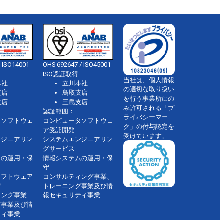
 ISO14001
OHS 692647 / ISO45001
ISO認証取得
当社は、個人情報
本社
立川本社
の適切な取り扱い
支店
鳥取支店
を行う事業所にの
支店
三島支店
み許可される「プ
認証範囲：
ライバシーマー
タソフトウェ
コンピュータソフトウェ
ク」の付与認定を
ア受託開発
受けています。
ンジニアリン
システムエンジニアリン
グサービス
ムの運用・保
情報システムの運用・保
守
ソフトウェア
コンサルティング事業、
守
トレーニング事業及び情
ィング事業、
報セキュリティ事業
グ事業及び情
ティ事業