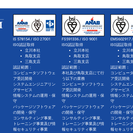
IS 578154 / ISO 27001
FS591336 / ISO 9001
EMS602917 /
ISO認証取得
ISO認証取得
ISO認証取得
立川本社
立川本社
立川
鳥取支店
鳥取支店
鳥取
三島支店
三島支店
三島
認証範囲：
認証範囲：
認証範囲：
コンピュータソフトウェ
本社及び鳥取支店にて行
コンピュー
ア受託開発
う以下の業務
ア受託開発
システムエンジニアリン
コンピュータソフトウェ
システムエ
グサービス
ア受託開発
グサービス
情報システムの運用・保
情報システムの運用・保
情報システ
守
守
守
パッケージソフトウェア
パッケージソフトウェア
パッケージ
の開発・保守
の開発・保守
の開発・保
コンサルティング事業、
コンサルティング事業、
コンサルテ
トレーニング事業及び情
トレーニング事業及び情
トレーニン
報セキュリティ事業
報セキュリティ事業
報セキュリ