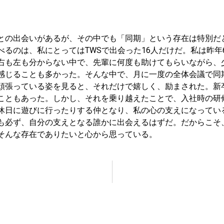
との出会いがあるが、その中でも「同期」という存在は特別だ
べるのは、私にとってはTWSで出会った16人だけだ。私は昨
右も左も分からない中で、先輩に何度も助けてもらいながら、
感じることも多かった。そんな中で、月に一度の全体会議で同
頑張っている姿を見ると、それだけで嬉しく、励まされた。新
こともあった。しかし、それを乗り越えたことで、入社時の研
休日に遊びに行ったりする仲となり、私の心の支えになってい
も必ず、自分の支えとなる誰かに出会えるはずだ。だからこそ
そんな存在でありたいと心から思っている。