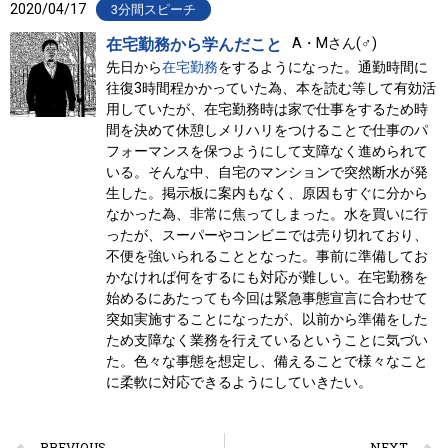
2020/04/17
3分間スピーチ
在宅勤務から学んだこと
A・Mさん(♂)
先日から
在宅勤務
をするようになった。通勤時間に
往復3時間程かかっていた為、本を読む等して有効活
用していたが、在宅勤務時は家で仕事をするため時
間を決めて休憩しメリハリをつけることで仕事のパ
フォーマンスを保つようにして支障なく進められて
いる。そんな中、自宅のマンションで突然断水が発
生した。掲示板に案内もなく、原因もすぐに分から
なかった為、非常に焦ってしまった。水を買いに行
ったが、スーパーやコンビニでは売り切れており、
不便を強いられることとなった。事前に準備してお
かなければ何をするにも対応が難しい。在宅勤務を
始めるにあたっても今回は緊急事態宣言に合わせて
突如実施することになったが、以前から準備をした
ため支障なく業務を行えているということに気づい
た。色々な事態を想定し、備えることで様々なこと
に柔軟に対応できるようにしていきたい。
PREVIOUS
NEXT