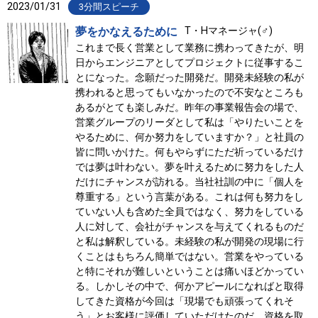
2023/01/31
3分間スピーチ
夢をかなえるために
T・Hマネージャ(♂)
これまで長く営業として業務に携わってきたが、明
日からエンジニアとしてプロジェクトに従事するこ
とになった。念願だった開発だ。開発未経験の私が
携われると思ってもいなかったので不安なところも
あるがとても楽しみだ。昨年の事業報告会の場で、
営業グループのリーダとして私は「やりたいことを
やるために、何か努力をしていますか？」と社員の
皆に問いかけた。何もやらずにただ祈っているだけ
では夢は叶わない。夢を叶えるために努力をした人
だけにチャンスが訪れる。当社社訓の中に「個人を
尊重する」という言葉がある。これは何も努力をし
ていない人も含めた全員ではなく、努力をしている
人に対して、会社がチャンスを与えてくれるものだ
と私は解釈している。未経験の私が開発の現場に行
くことはもちろん簡単ではない。営業をやっている
と特にそれが難しいということは痛いほどかってい
る。しかしその中で、何かアピールになればと取得
してきた資格が今回は「現場でも頑張ってくれそ
う」とお客様に評価していただけたのだ。資格を取