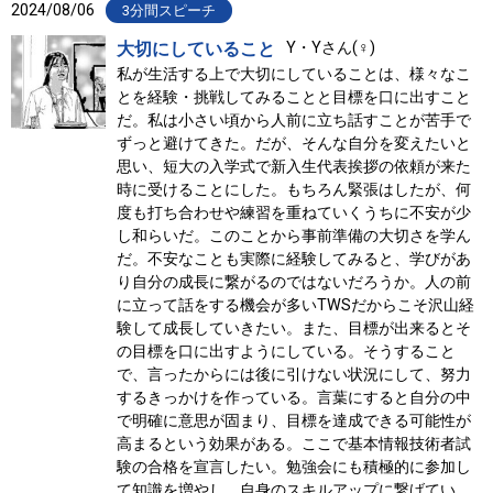
2024/08/06
3分間スピーチ
大切にしていること
Y・Yさん(♀)
私が生活する上で大切にしていることは、様々なこ
とを経験・挑戦してみることと目標を口に出すこと
だ。私は小さい頃から人前に立ち話すことが苦手で
ずっと避けてきた。だが、そんな自分を変えたいと
思い、短大の入学式で新入生代表挨拶の依頼が来た
時に受けることにした。もちろん緊張はしたが、何
度も打ち合わせや練習を重ねていくうちに不安が少
し和らいだ。このことから事前準備の大切さを学ん
だ。不安なことも実際に経験してみると、学びがあ
り自分の成長に繋がるのではないだろうか。人の前
に立って話をする機会が多いTWSだからこそ沢山経
験して成長していきたい。また、目標が出来るとそ
の目標を口に出すようにしている。そうすること
で、言ったからには後に引けない状況にして、努力
するきっかけを作っている。言葉にすると自分の中
で明確に意思が固まり、目標を達成できる可能性が
高まるという効果がある。ここで基本情報技術者試
験の合格を宣言したい。勉強会にも積極的に参加し
て知識を増やし、自身のスキルアップに繋げてい