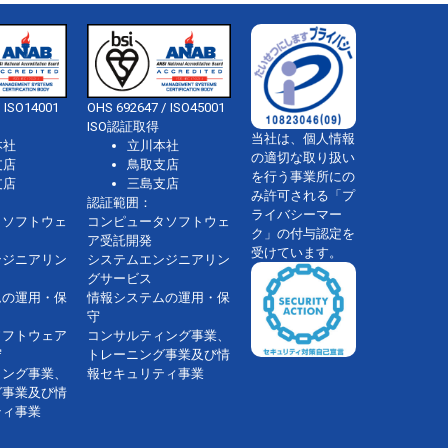
 ISO14001
OHS 692647 / ISO45001
ISO認証取得
当社は、個人情報
本社
立川本社
の適切な取り扱い
支店
鳥取支店
を行う事業所にの
支店
三島支店
み許可される「プ
認証範囲：
ライバシーマー
タソフトウェ
コンピュータソフトウェ
ク」の付与認定を
ア受託開発
受けています。
ンジニアリン
システムエンジニアリン
グサービス
ムの運用・保
情報システムの運用・保
守
ソフトウェア
コンサルティング事業、
守
トレーニング事業及び情
ィング事業、
報セキュリティ事業
グ事業及び情
ティ事業