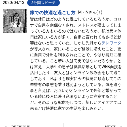
2020/04/13
3分間スピーチ
家での快適な過ごし方
M・Nさん(♀)
皆は休日はどのように過ごしているだろうか。コロ
ナで自粛を余儀なくされ、ストレスが溜まってしま
っている方もいるのではないだろうか。私は元々休
日は家にいる方が多く、自粛と言われてもさほど影
響はないと思っていた。しかし先月から
テレワーク
が導入され、家にいることが格段に増えたこと、更
に自粛で外出を制限されたことで、やはり窮屈に感
じている。こと若い人は尚更ではないだろうか。と
は言え、大学生の息子は就職活動としてWEB面接を
活用したり、友人とはオンライン飲み会をして過ご
しており、私よりも確実に今の状況に順応してこの
未曾有の事態を乗り越えようとしている。気を遣う
事と言えば、お互いがオンラインで外部と繋がって
いる時に後ろに映り込まないように注意すること
だ。そのような配慮をしつつ、新しいアイデアで出
来るだけ快適に家での生活を楽しみたい。
PREVIOUS
NEXT