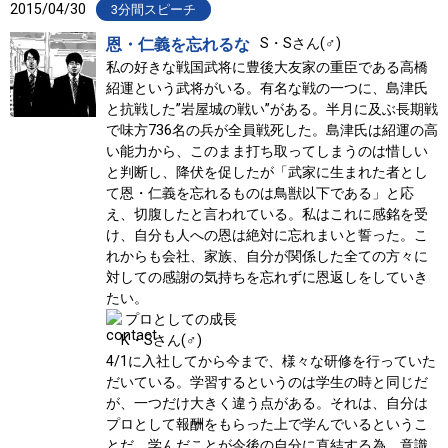
2015/04/30
3分間スピーチ
恩・仁義を忘れるな
S・Sさん(♂)
私の好きな戦国武将に豊後大友家の重臣である高橋
紹運という武将がいる。有名な戦の一つに、島津氏
と抗戦した”岩屋城の戦い”がある。半月に及ぶ長期戦
で味方736名の兵が全員戦死した。島津氏は紹運の高
い能力から、このまま打ち取ってしまうのは惜しい
と判断し、降伏を促したが「武家に生まれた者とし
て恩・仁義を忘れるものは鳥獣以下である」と応
え、切腹したと言われている。私はこれに感銘を受
け、自分も人への恩は絶対に忘れまいと誓った。こ
れからも会社、家族、自分が関係した全ての方々に
対しての感謝の気持ちを忘れずに恩返しをしていき
たい。
プロとしての成長
K・Sさん(♂)
4/1に入社してから今まで、様々な研修を行っていた
だいている。学習するというのは学生の時と同じだ
が、一つだけ大きく違う点がある。それは、自分は
プロとして報酬をもらった上で学んでいるというこ
とだ。学んだことが今後の自分に直結する為、意識