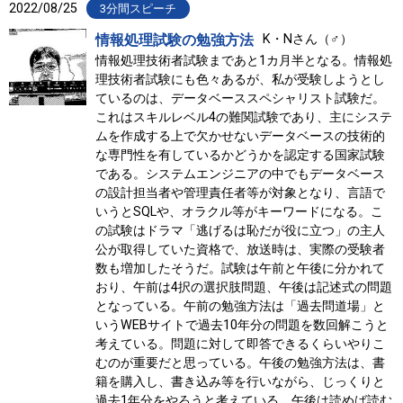
2022/08/25
3分間スピーチ
情報処理試験の勉強方法
K・Nさん（♂）
情報処理技術者試験まであと1カ月半となる。情報処
理技術者試験にも色々あるが、私が受験しようとし
ているのは、データベーススペシャリスト試験だ。
これはスキルレベル4の難関試験であり、主にシステ
ムを作成する上で欠かせないデータベースの技術的
な専門性を有しているかどうかを認定する国家試験
である。システムエンジニアの中でもデータベース
の設計担当者や管理責任者等が対象となり、言語で
いうとSQLや、オラクル等がキーワードになる。こ
の試験はドラマ「逃げるは恥だが役に立つ」の主人
公が取得していた資格で、放送時は、実際の受験者
数も増加したそうだ。試験は午前と午後に分かれて
おり、午前は4択の選択肢問題、午後は記述式の問題
となっている。午前の勉強方法は「過去問道場」と
いうWEBサイトで過去10年分の問題を数回解こうと
考えている。問題に対して即答できるくらいやりこ
むのが重要だと思っている。午後の勉強方法は、書
籍を購入し、書き込み等を行いながら、じっくりと
過去1年分をやろうと考えている。午後は読めば読む