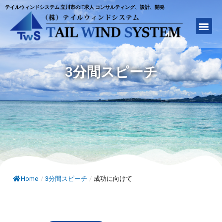
テイルウィンドシステム 立川市のIT求人 コンサルティング、設計、開発
3分間スピーチ
Home
/
3分間スピーチ
/
成功に向けて