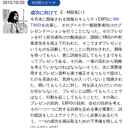
2015/10/20
3分間スピーチ
成功に向けて
E・M部長(♀)
今月末に開催される情報セキュリティEXPOに
VM-
TWiSt
を出展し、そのブースで一般聴衆者向けのプ
レゼンテーションを行うことになった。そのプレゼ
ンを行う担当者向けの勉強会が、講師にYASの中村
泰彦先生を迎えて行われた。そこでまずプレゼンと
いうものを誤解していたことに気付かされた。興味
を持ってもらい、更に詳細を話してもらうまでをも
ってプレゼンである。その為、一連の流れから戦略
を考えていかなければならないそうだ。次に実際使
用するプレゼン資料も後で修正するつもりで提出し
たのを見抜かれ、気持ちが入っていないと指摘され
た。聞いてもらう人に対し、何を訴えかけたいのか
が分からないと。プレゼンとは聞いてもらうことで
はなく、行動を起こしてもらうことだ。その為に、
プレゼンの目的、EXPOの目的、会社の目的を考え、
その一つ一つに対する目標を定める事が重要だ。試
行錯誤をした上でクリアしていく必要があるだろ
う。一つの成功を掴み取るための下準備を惜しんで
はいけないのだ。