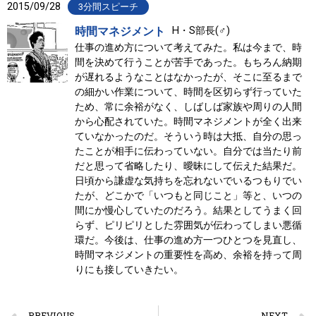
2015/09/28
3分間スピーチ
時間マネジメント
H・S部長(♂)
仕事の進め方について考えてみた。私は今まで、時
間を決めて行うことが苦手であった。もちろん納期
が遅れるようなことはなかったが、そこに至るまで
の細かい作業について、時間を区切らず行っていた
ため、常に余裕がなく、しばしば家族や周りの人間
から心配されていた。時間マネジメントが全く出来
ていなかったのだ。そういう時は大抵、自分の思っ
たことが相手に伝わっていない。自分では当たり前
だと思って省略したり、曖昧にして伝えた結果だ。
日頃から謙虚な気持ちを忘れないでいるつもりでい
たが、どこかで「いつもと同じこと」等と、いつの
間にか慢心していたのだろう。結果としてうまく回
らず、ピリピリとした雰囲気が伝わってしまい悪循
環だ。今後は、仕事の進め方一つひとつを見直し、
時間マネジメントの重要性を高め、余裕を持って周
りにも接していきたい。
PREVIOUS
NEXT