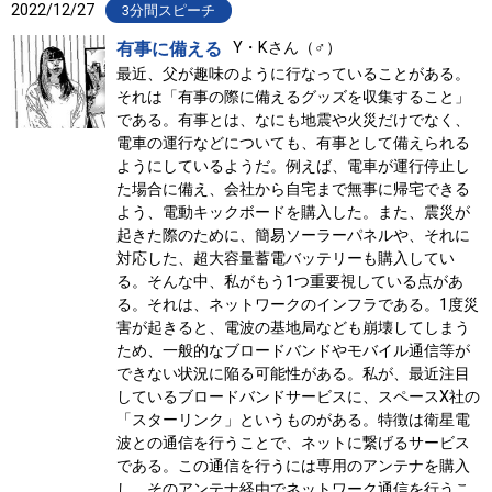
2022/12/27
3分間スピーチ
有事に備える
Y・Kさん（♂）
最近、父が趣味のように行なっていることがある。
それは「有事の際に備えるグッズを収集すること」
である。有事とは、なにも地震や火災だけでなく、
電車の運行などについても、有事として備えられる
ようにしているようだ。例えば、電車が運行停止し
た場合に備え、会社から自宅まで無事に帰宅できる
よう、電動キックボードを購入した。また、震災が
起きた際のために、簡易ソーラーパネルや、それに
対応した、超大容量蓄電バッテリーも購入してい
る。そんな中、私がもう1つ重要視している点があ
る。それは、ネットワークのインフラである。1度災
害が起きると、電波の基地局なども崩壊してしまう
ため、一般的なブロードバンドやモバイル通信等が
できない状況に陥る可能性がある。私が、最近注目
しているブロードバンドサービスに、スペースX社の
「スターリンク」というものがある。特徴は衛星電
波との通信を行うことで、ネットに繋げるサービス
である。この通信を行うには専用のアンテナを購入
し、そのアンテナ経由でネットワーク通信を行うこ