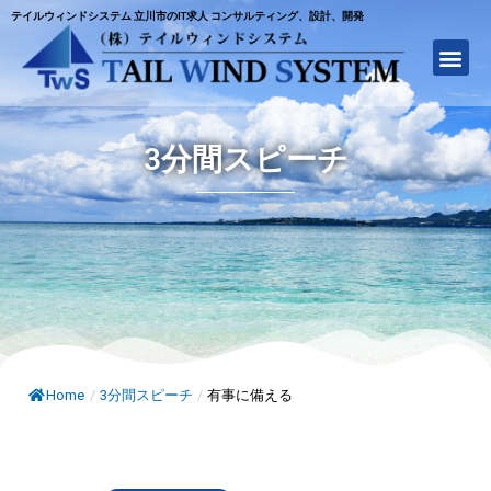
テイルウィンドシステム 立川市のIT求人 コンサルティング、設計、開発
3分間スピーチ
Home
/
3分間スピーチ
/
有事に備える