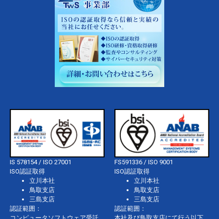
IS 578154 / ISO 27001
FS591336 / ISO 9001
ISO認証取得
ISO認証取得
立川本社
立川本社
鳥取支店
鳥取支店
三島支店
三島支店
認証範囲：
認証範囲：
コンピュータソフトウェア受託
本社及び鳥取支店にて行う以下