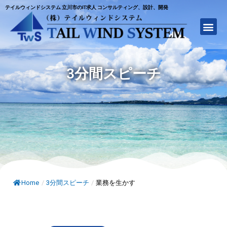
テイルウィンドシステム 立川市のIT求人 コンサルティング、設計、開発
3分間スピーチ
Home
/
3分間スピーチ
/
業務を生かす