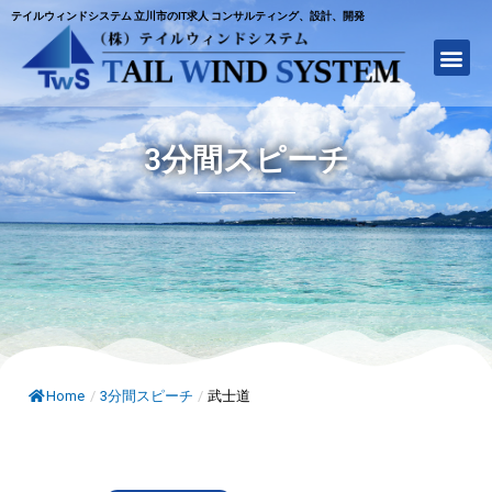
テイルウィンドシステム 立川市のIT求人 コンサルティング、設計、開発
3分間スピーチ
Home
/
3分間スピーチ
/
武士道