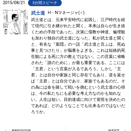
2015/08/21
3分間スピーチ
武士道
H・Nマネージャ(♂)
武士道とは、元来平安時代に起因し、江戸時代を経
て現代に引き継がれたと聞く。本来は自らが生き抜
くための手段であった。次第に儒教や神道、倫理観
も加わり独自の武士道になった。私が武士道と聞く
と、有名な『葉隠』の一説「武士道と言ふは、死ぬ
事と見つけたり」が脳裏をよぎる。これは短絡的死
生観による死に方の教えではない。この言葉に省略
された「誰のために」が最も重要である。ここには
「主君」という言葉が入るであろう。しかし「主
君」とは自分や家族と同じ存在でもあり、逆を返せ
ば「主君」とは自分であり、家族でもあるのだ。そ
の為には命を賭して戦いを挑むという武士道の心得
は、今の私たちにも必要な考え方なのかも知れな
い。人生は短い。目的達成に向けて覚悟を決めたの
であれば、どのようなことでも出来るのではないだ
ろうか。
PREVIOUS
NEXT