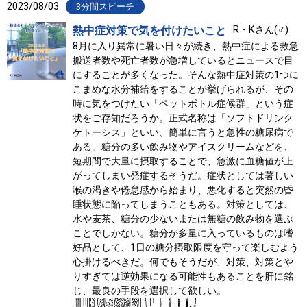
2023/08/03
3分間スピーチ
熱中症対策で気を付けたいこと
R・Kさん(♂)
8月に入り異常に暑い日々が続き、熱中症による救急
搬送者数や死亡者数が急増しているとニュースで目
にすることが多くなった。そんな熱中症対策の1つに
こまめな水分補給をすることが挙げられるが、その
時に気をつけたい「ペットボトル症候群」という症
状をご存知だろうか。正式名称は「ソフトドリンク
ケトーシス」といい、簡単に言うと急性の糖尿病で
ある。糖分の多い飲み物やアイスクリームなどを、
短期間で大量に摂取することで、急激に血糖値が上
がってしまい発症するそうだ。症状としては著しい
喉の渇きや倦怠感から始まり、悪化すると突然の昏
睡状態に陥ってしまうこともある。対策としては、
水や麦茶、糖分の少ないまたは無糖の飲み物を選ぶ
ことでしかない。糖分が多量に入っているものは嗜
好品として、1日の糖分摂取限度を守って楽しむよう
心掛けるべきだ。何でもそうだが、対策、対策とや
りすぎては逆効果になる可能性もあることを肝に銘
じ、最良の手段を選択して欲しい。