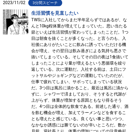
2023/11/02
3分間スピーチ
生活習慣を見直したい
TWSに入社してからまだ半年足らずではあるが、な
んと10kg程体重が増えてしまっていた。思い当たる
節といえば生活習慣が変わってしまったことだ。1つ
目は朝食を抜くことが多くなった。と言うのも、入
社後にありがたいことに飲みに誘っていただける機
会が増え、その翌日は飲み過ぎによる気持ち悪さで
抜いてしまっている。そしてその日の夜は1食抜いて
しまったことにより量が増えるという悪循環を繰り
返している。次に運動だ。入社する前は、土日にフ
ットサルやジョギングなどの運動していたのだが、
仕事で疲れてしまい、サボってしまっている状況
だ。3つ目は風呂に漬かること。最近は風呂に漬から
ずに、シャワーで済ましており、そうすると代謝が
上がらず、体重が増加する原因ともなり得るそう
だ。4つ目は全体的な飲食である。前述した通り、酒
を飲む機会が増え、加えてラーメンなどを食するこ
とも増えたと感じている。良くない事と思いつつ、
なかなか誘惑には勝てないのが辛いところだ。数か
月前、迎社長より、体重の増加についての注意喚起