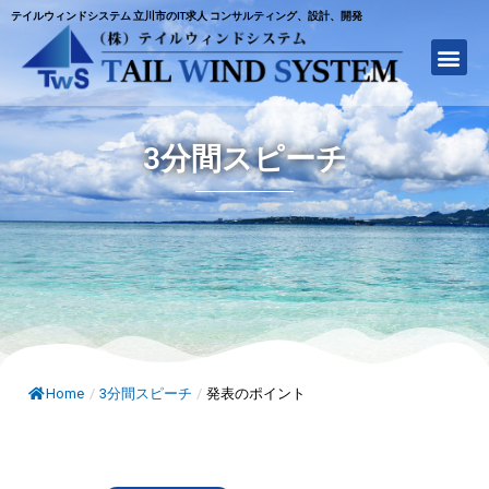
テイルウィンドシステム 立川市のIT求人 コンサルティング、設計、開発
3分間スピーチ
Home
/
3分間スピーチ
/
発表のポイント