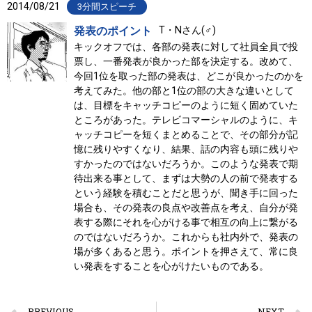
2014/08/21
3分間スピーチ
発表のポイント
T・Nさん(♂)
キックオフでは、各部の発表に対して社員全員で投
票し、一番発表が良かった部を決定する。改めて、
今回1位を取った部の発表は、どこが良かったのかを
考えてみた。他の部と1位の部の大きな違いとして
は、目標をキャッチコピーのように短く固めていた
ところがあった。テレビコマーシャルのように、キ
ャッチコピーを短くまとめることで、その部分が記
憶に残りやすくなり、結果、話の内容も頭に残りや
すかったのではないだろうか。このような発表で期
待出来る事として、まずは大勢の人の前で発表する
という経験を積むことだと思うが、聞き手に回った
場合も、その発表の良点や改善点を考え、自分が発
表する際にそれを心がける事で相互の向上に繋がる
のではないだろうか。これからも社内外で、発表の
場が多くあると思う。ポイントを押さえて、常に良
い発表をすることを心がけたいものである。
PREVIOUS
NEXT