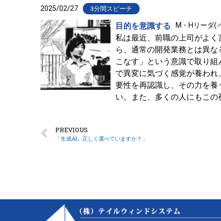
2025/02/27
3分間スピーチ
目的を意識する
M・Hリーダ(♂
私は最近、前職の上司がよく
ら、通常の開発業務とは異な
こなす」という意識で取り組
で異変に気づく感覚が養われ
要性を再認識し、その力を養
い。また、多くの人にもこの
PREVIOUS
「生成AI。正しく選べていますか？」