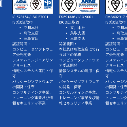
IS 578154 / ISO 27001
FS591336 / ISO 9001
EMS602917 /
ISO認証取得
ISO認証取得
ISO認証取得
立川本社
立川本社
立川
鳥取支店
鳥取支店
鳥取
三島支店
三島支店
三島
認証範囲：
認証範囲：
認証範囲：
コンピュータソフトウェ
本社及び鳥取支店にて行
コンピュー
ア受託開発
う以下の業務
ア受託開発
システムエンジニアリン
コンピュータソフトウェ
システムエ
グサービス
ア受託開発
グサービス
情報システムの運用・保
情報システムの運用・保
情報システ
守
守
守
パッケージソフトウェア
パッケージソフトウェア
パッケージ
の開発・保守
の開発・保守
の開発・保
コンサルティング事業、
コンサルティング事業、
コンサルテ
トレーニング事業及び情
トレーニング事業及び情
トレーニン
報セキュリティ事業
報セキュリティ事業
報セキュリ