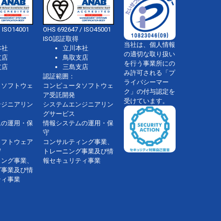
 ISO14001
OHS 692647 / ISO45001
ISO認証取得
当社は、個人情報
本社
立川本社
の適切な取り扱い
支店
鳥取支店
を行う事業所にの
支店
三島支店
み許可される「プ
認証範囲：
ライバシーマー
タソフトウェ
コンピュータソフトウェ
ク」の付与認定を
ア受託開発
受けています。
ンジニアリン
システムエンジニアリン
グサービス
ムの運用・保
情報システムの運用・保
守
ソフトウェア
コンサルティング事業、
守
トレーニング事業及び情
ィング事業、
報セキュリティ事業
グ事業及び情
ティ事業