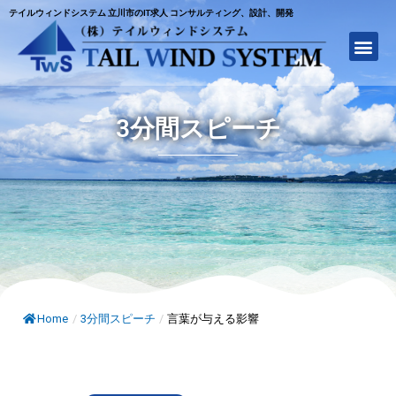
テイルウィンドシステム 立川市のIT求人 コンサルティング、設計、開発
3分間スピーチ
Home
/
3分間スピーチ
/
言葉が与える影響