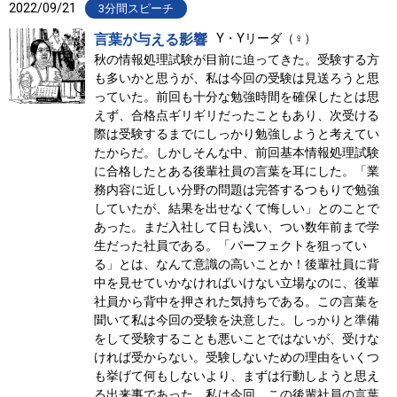
2022/09/21
3分間スピーチ
言葉が与える影響
Y・Yリーダ（♀）
秋の情報処理試験が目前に迫ってきた。受験する方
も多いかと思うが、私は今回の受験は見送ろうと思
っていた。前回も十分な勉強時間を確保したとは思
えず、合格点ギリギリだったこともあり、次受ける
際は受験するまでにしっかり勉強しようと考えてい
たからだ。しかしそんな中、前回基本情報処理試験
に合格したとある後輩社員の言葉を耳にした。「業
務内容に近しい分野の問題は完答するつもりで勉強
していたが、結果を出せなくて悔しい」とのことで
あった。まだ入社して日も浅い、つい数年前まで学
生だった社員である。「パーフェクトを狙ってい
る」とは、なんて意識の高いことか！後輩社員に背
中を見せていかなければいけない立場なのに、後輩
社員から背中を押された気持ちである。この言葉を
聞いて私は今回の受験を決意した。しっかりと準備
をして受験することも悪いことではないが、受けな
ければ受からない。受験しないための理由をいくつ
も挙げて何もしないより、まずは行動しようと思え
る出来事であった。私は今回、この後輩社員の言葉