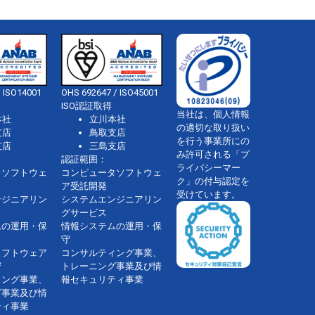
 ISO14001
OHS 692647 / ISO45001
ISO認証取得
当社は、個人情報
本社
立川本社
の適切な取り扱い
支店
鳥取支店
を行う事業所にの
支店
三島支店
み許可される「プ
認証範囲：
ライバシーマー
タソフトウェ
コンピュータソフトウェ
ク」の付与認定を
ア受託開発
受けています。
ンジニアリン
システムエンジニアリン
グサービス
ムの運用・保
情報システムの運用・保
守
ソフトウェア
コンサルティング事業、
守
トレーニング事業及び情
ィング事業、
報セキュリティ事業
グ事業及び情
ティ事業