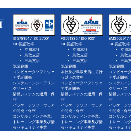
IS 578154 / ISO 27001
FS591336 / ISO 9001
EMS602917 /
ISO認証取得
ISO認証取得
ISO認証取得
立川本社
立川本社
立川
鳥取支店
鳥取支店
鳥取
三島支店
三島支店
三島
認証範囲：
認証範囲：
認証範囲：
コンピュータソフトウェ
本社及び鳥取支店にて行
コンピュー
ア受託開発
う以下の業務
ア受託開発
システムエンジニアリン
コンピュータソフトウェ
システムエ
グサービス
ア受託開発
グサービス
情報システムの運用・保
情報システムの運用・保
情報システ
守
守
守
パッケージソフトウェア
パッケージソフトウェア
パッケージ
の開発・保守
の開発・保守
の開発・保
コンサルティング事業、
コンサルティング事業、
コンサルテ
トレーニング事業及び情
トレーニング事業及び情
トレーニン
報セキュリティ事業
報セキュリティ事業
報セキュリ