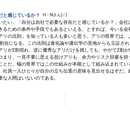
だと感じているか？
H・Nさん(♂)
いたい。「自分は自社で必要な存在だと感じているか？」会社
きるための条件や手段でもあるといえる。とすれば、今いる会
アリの法則」を知っている人も多いと思う。アリの世界では、
2の割合になる。この法則は進化論や遺伝学の見地からも立証さ
アリが2割現れ、逆に優秀なアリだけを残しても、やがて2割が
つまり、一見不要に思える怠けアリも、余力やリスク回避を担
ことだ。蟻の世界ではこの仕組みが本能として組み込まれてい
、社員一人ひとりが自分の立ち位置の意味を見出せるはずだ。
要な人間はいないのである。