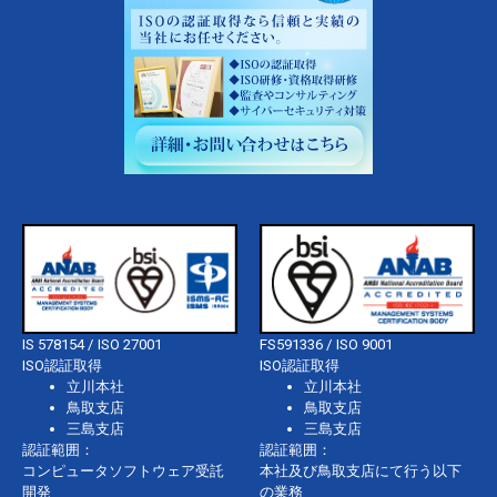
IS 578154 / ISO 27001
FS591336 / ISO 9001
ISO認証取得
ISO認証取得
立川本社
立川本社
鳥取支店
鳥取支店
三島支店
三島支店
認証範囲：
認証範囲：
コンピュータソフトウェア受託
本社及び鳥取支店にて行う以下
開発
の業務