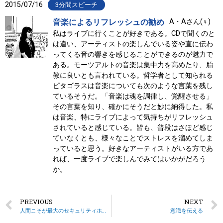
2015/07/16
3分間スピーチ
音楽によるリフレッシュの勧め
A・Aさん(♀)
私はライブに行くことが好きである。CDで聞くのと
は違い、アーティストの楽しんでいる姿や直に伝わ
ってくる音の響きを感じることができるのが魅力で
ある。モーツアルトの音楽は集中力を高めたり、胎
教に良いとも言われている。哲学者として知られる
ピタゴラスは音楽についても次のような言葉を残し
ているそうだ。「音楽は魂を調律し、覚醒させる」
その言葉を知り、確かにそうだと妙に納得した。私
は音楽、特にライブによって気持ちがリフレッシュ
されていると感じている。皆も、普段はさほど感じ
ていなくとも、様々なことでストレスを溜めてしま
っていると思う。好きなアーティストがいる方であ
れば、一度ライブで楽しんでみてはいかがだろう
か。
PREVIOUS
NEXT
人間こそが最大のセキュリティホール
意識を伝える