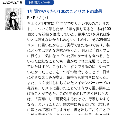
2026/02/18
3分間スピーチ
1年間でやりたい100のことリストの成果
K・Kさん(♀)
ちょうど1年前に「1年間でやりたい100のことリス
ト」について話したが、1年を振り返ると、私は100
個のうち29個を達成していた。数字だけを見れば多
いとは言えないかもしれない。しかし、その29個は
リストに書いたからこそ実行できたものであり、私
にとっては大きな意味があった。例えば「猫カフェ
に行く」「気になっていた店のケーキを食べる」と
いった些細なことでも、書かなければ先延ばしにし
ていたはずだ。こうした「すぐできるのに、やって
いなかったこと」を一つずつ達成することで、日常
に小さな楽しみが増え、気持ちも前向きになった。
また、長く後回しにしていたマイナンバーカードの
発行も、リストに書いたことでようやく重い腰を上
げることができた。この1年を通して強く感じたの
は、「言葉にして可視化するだけで、行動しやすく
なる」ということだ。頭の中にあるだけでは忙しさ
に流されて忘れてしまうが、書き出しておくことで