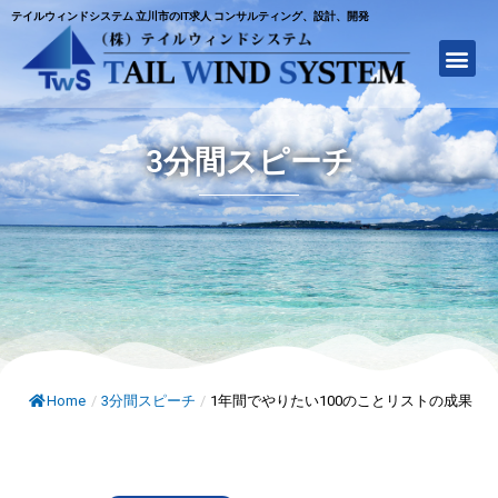
テイルウィンドシステム 立川市のIT求人 コンサルティング、設計、開発
3分間スピーチ
Home
/
3分間スピーチ
/
1年間でやりたい100のことリストの成果