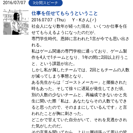
2016/07/07
3分間スピーチ
仕事を任せてもらうということ
2016.07.07（Thu） Y・Kさん(♂)
社会人になり数年が経った現在、いくつか仕事を任
せてもらえるようになったのだが、
専門学生時代、恩師に言われた1言が今でも思い出さ
れる。
私はゲーム関連の専門学校に通っており、ゲーム製
作を4人で1チームとなり、1年の間に2回以上行うこ
と、という課題が出た。
しかし私が属したチームでは、2回ともチームの人数
が減ってしまう事態となり、
ある先生からは「ゴーストメーカー」と揶揄された
時もあった。そして徐々に遅延が発生してきた頃、
別の人数の少ないチームと、再編成できないかと先
生に聞いた際「私は、あなたならその人数でもでき
ると思ったので、そのままにしているんです」と言
われたことが胸に刺さった。
どこかで甘えていた自分がいて、それを見透かされ
た気がしたのだ。
その言葉を聞いてから、より一層頑張って周りの皆