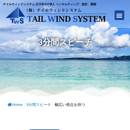
テイルウィンドシステム 立川市のIT求人 コンサルティング、設計、開発
3分間スピーチ
Home
/
3分間スピーチ
/
幅広い視点を持つ