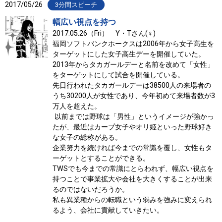
2017/05/26
3分間スピーチ
幅広い視点を持つ
2017.05.26（Fri） Y・Tさん(♀)
福岡ソフトバンクホークスは2006年から女子高生を
ターゲットにした女子高生デーを開催していた。
2013年からタカガールデーと名前を改めて「女性」
をターゲットにして試合を開催している。
先日行われたタカガールデーは38500人の来場者の
うち30200人が女性であり、今年初めて来場者数が3
万人を超えた。
以前までは野球は「男性」というイメージが強かっ
たが、最近はカープ女子やオリ姫といった野球好き
な女子の総称がある。
企業努力を続ければ今までの常識を覆し、女性もタ
ーゲットとすることができる。
TWSでも今までの常識にとらわれず、幅広い視点を
持つことで事業拡大や会社を大きくすることが出来
るのではないだろうか。
私も異業種からの転職という弱みを強みに変えられ
るよう、会社に貢献していきたい。