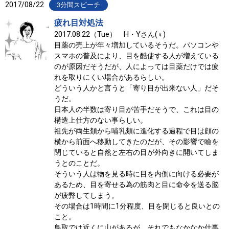
2017/08/22
3分間スピーチ
疲れ目対処法
2017.08.22（Tue） H・Yさん(♀)
目薬の売上が年々増加しているそうだ。パソコンや
スマホの普及により、目を酷使する人が増えている
のが原因だそうだが、人によっては目薬だけでは疲
れを取りにくい場合があるらしい。
どういう人かと言うと「寄り目が出来ない人」だそ
うだ。
日本人の半数は寄り目が苦手だそうで、これは目の
構造上仕方のない事らしい。
祖先が両生類から哺乳類に進化する過程で目は顔の
横から前面へ移動してきたのだが、その影響で瞼を
閉じていると自然と左右の目が外向きに開いてしま
うとのことだ。
そういう人は物を見る時に目を内側に向ける必要が
あるため、目を寄せる為の筋肉と目に命令を送る脳
が疲弊してしまう。
その場合は1時間に1分程度、目を閉じると良いとの
こと。
鳥取では近くに山があるが、それでもなかなか仕事