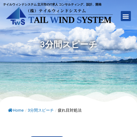
テイルウィンドシステム 立川市のIT求人 コンサルティング、設計、開発
3分間スピーチ
Home
/
3分間スピーチ
/
疲れ目対処法