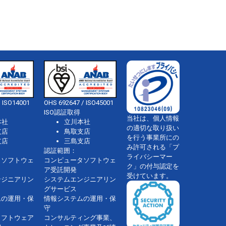
 ISO14001
OHS 692647 / ISO45001
ISO認証取得
当社は、個人情報
本社
立川本社
の適切な取り扱い
支店
鳥取支店
を行う事業所にの
支店
三島支店
み許可される「プ
認証範囲：
ライバシーマー
タソフトウェ
コンピュータソフトウェ
ク」の付与認定を
ア受託開発
受けています。
ンジニアリン
システムエンジニアリン
グサービス
ムの運用・保
情報システムの運用・保
守
ソフトウェア
コンサルティング事業、