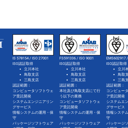
IS 578154 / ISO 27001
FS591336 / ISO 9001
EMS602917 /
ISO認証取得
ISO認証取得
ISO認証取得
立川本社
立川本社
立川
鳥取支店
鳥取支店
鳥取
三島支店
三島支店
三島
認証範囲：
認証範囲：
認証範囲：
コンピュータソフトウェ
本社及び鳥取支店にて行
コンピュー
ア受託開発
う以下の業務
ア受託開発
システムエンジニアリン
コンピュータソフトウェ
システムエ
グサービス
ア受託開発
グサービス
情報システムの運用・保
情報システムの運用・保
情報システ
守
守
守
パッケージソフトウェア
パッケージソフトウェア
パッケージ