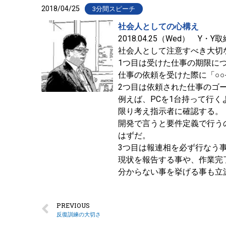
2018/04/25
3分間スピーチ
社会人としての心構え
2018.04.25（Wed） Y・
社会人として注意すべき大切
1つ目は受けた仕事の期限に
仕事の依頼を受けた際に「○
2つ目は依頼された仕事のゴ
例えば、PCを1台持って行
限り考え指示者に確認する。
開発で言うと要件定義で行う
はずだ。
3つ目は報連相を必ず行なう
現状を報告する事や、作業完
分からない事を挙げる事も立
PREVIOUS
反復訓練の大切さ