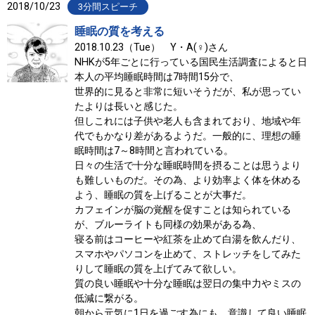
2018/10/23
3分間スピーチ
睡眠の質を考える
2018.10.23（Tue） Y・A(♀)さん
NHKが5年ごとに行っている国民生活調査によると日
本人の平均睡眠時間は7時間15分で、
世界的に見ると非常に短いそうだが、私が思ってい
たよりは長いと感じた。
但しこれには子供や老人も含まれており、地域や年
代でもかなり差があるようだ。一般的に、理想の睡
眠時間は7～8時間と言われている。
日々の生活で十分な睡眠時間を摂ることは思うより
も難しいものだ。その為、より効率よく体を休める
よう、睡眠の質を上げることが大事だ。
カフェインが脳の覚醒を促すことは知られている
が、ブルーライトも同様の効果がある為、
寝る前はコーヒーや紅茶を止めて白湯を飲んだり、
スマホやパソコンを止めて、ストレッチをしてみた
りして睡眠の質を上げてみて欲しい。
質の良い睡眠や十分な睡眠は翌日の集中力やミスの
低減に繋がる。
朝から元気に1日を過ごす為にも、意識して良い睡眠