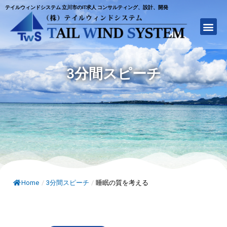
テイルウィンドシステム 立川市のIT求人 コンサルティング、設計、開発
3分間スピーチ
Home
/
3分間スピーチ
/
睡眠の質を考える