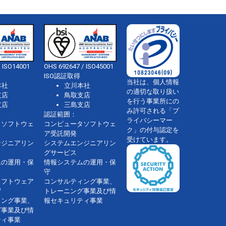
 ISO14001
OHS 692647 / ISO45001
ISO認証取得
当社は、個人情報
本社
立川本社
の適切な取り扱い
支店
鳥取支店
を行う事業所にの
支店
三島支店
み許可される「プ
認証範囲：
ライバシーマー
タソフトウェ
コンピュータソフトウェ
ク」の付与認定を
ア受託開発
受けています。
ンジニアリン
システムエンジニアリン
グサービス
ムの運用・保
情報システムの運用・保
守
ソフトウェア
コンサルティング事業、
守
トレーニング事業及び情
ィング事業、
報セキュリティ事業
グ事業及び情
ティ事業