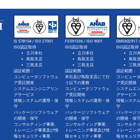
IS 578154 / ISO 27001
FS591336 / ISO 9001
EMS602917 /
ISO認証取得
ISO認証取得
ISO認証取得
立川本社
立川本社
立川
鳥取支店
鳥取支店
鳥取
三島支店
三島支店
三島
認証範囲：
認証範囲：
認証範囲：
コンピュータソフトウェ
本社及び鳥取支店にて行
コンピュー
ア受託開発
う以下の業務
ア受託開発
システムエンジニアリン
コンピュータソフトウェ
システムエ
グサービス
ア受託開発
グサービス
情報システムの運用・保
情報システムの運用・保
情報システ
守
守
守
パッケージソフトウェア
パッケージソフトウェア
パッケージ
の開発・保守
の開発・保守
の開発・保
コンサルティング事業、
コンサルティング事業、
コンサルテ
トレーニング事業及び情
トレーニング事業及び情
トレーニン
報セキュリティ事業
報セキュリティ事業
報セキュリ