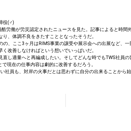
締役(♂)
の過酷労働が労災認定されたニュースを見た。記事によると時間外
なり、体調不良をきたすこととなったそうだ。
のの、ここ3ヶ月はRIMS事業の譲受や展示会への出展など、
早く改善しなければという想いでいっぱいだ。
直し適量へと再編成したい。そしてどんな時でもTWS社員の皆
ことで現在の仕事内容は劇的に改善するだろう。
いない社員も、対岸の火事だとは思わずに自分の出来ることから始