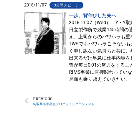
2018/11/07
3分間スピーチ
一歩、背伸びした先へ
2018.11.07（Wed） Y・Y取
日立製作所で残業145時間
え、上司からのパワハラも重
TWSでもパワハラこそないも
く申し訳ない気持ちと共に、
出来るだけ早急に仕事内容を見
皆が毎日0.01の努力をする
RIMS事業に直接関わって
局面も乗り越えていきたい。
PREVIOUS
鳥取県小中高生プログラミングコンテスト