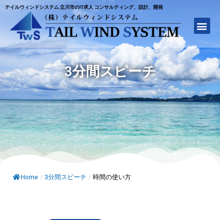
テイルウィンドシステム 立川市のIT求人 コンサルティング、設計、開発
3分間スピーチ
Home
/
3分間スピーチ
/
時間の使い方