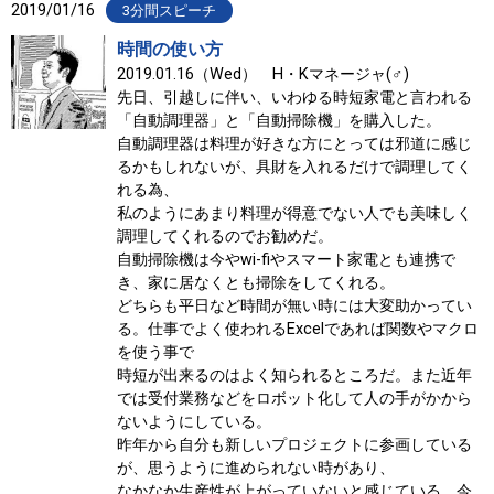
2019/01/16
3分間スピーチ
時間の使い方
2019.01.16（Wed） H・Kマネージャ(♂)
先日、引越しに伴い、いわゆる時短家電と言われる
「自動調理器」と「自動掃除機」を購入した。
自動調理器は料理が好きな方にとっては邪道に感じ
るかもしれないが、具財を入れるだけで調理してく
れる為、
私のようにあまり料理が得意でない人でも美味しく
調理してくれるのでお勧めだ。
自動掃除機は今やwi-fiやスマート家電とも連携で
き、家に居なくとも掃除をしてくれる。
どちらも平日など時間が無い時には大変助かってい
る。仕事でよく使われるExcelであれば関数やマクロ
を使う事で
時短が出来るのはよく知られるところだ。また近年
では受付業務などをロボット化して人の手がかから
ないようにしている。
昨年から自分も新しいプロジェクトに参画している
が、思うように進められない時があり、
なかなか生産性が上がっていないと感じている。今