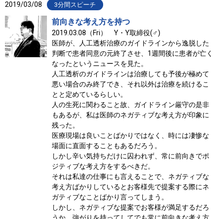
2019/03/08
3分間スピーチ
前向きな考え方を持つ
2019.03.08（Fri） Y・Y取締役(♂)
医師が、人工透析治療のガイドラインから逸脱した
判断で患者同意の元終了させ、1週間後に患者が亡く
なったというニュースを見た。
人工透析のガイドラインは治療しても予後が極めて
悪い場合のみ終了でき、それ以外は治療を続けるこ
とと定めているらしい。
人の生死に関わること故、ガイドライン厳守の是非
もあるが、私は医師のネガティブな考え方が印象に
残った。
医療現場は良いことばかりではなく、時には凄惨な
場面に直面することもあるだろう。
しかし辛い気持ちだけに囚われず、常に前向きでポ
ジティブな考え方をするべきだ。
それは私達の仕事にも言えることで、ネガティブな
考え方ばかりしているとお客様先で提案する際にネ
ガティブなことばかり言ってしまう。
しかし、ネガティブな提案でお客様が満足するだろ
うか。強がりを持ってしてでも常に前向きな考え方