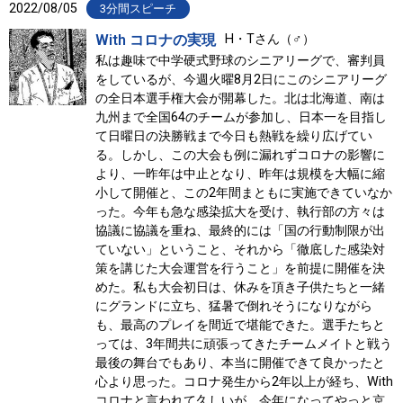
2022/08/05
3分間スピーチ
With コロナの実現
H・Tさん（♂）
私は趣味で中学硬式野球のシニアリーグで、審判員
をしているが、今週火曜8月2日にこのシニアリーグ
の全日本選手権大会が開幕した。北は北海道、南は
九州まで全国64のチームが参加し、日本一を目指し
て日曜日の決勝戦まで今日も熱戦を繰り広げてい
る。しかし、この大会も例に漏れずコロナの影響に
より、一昨年は中止となり、昨年は規模を大幅に縮
小して開催と、この2年間まともに実施できていなか
った。今年も急な感染拡大を受け、執行部の方々は
協議に協議を重ね、最終的には「国の行動制限が出
ていない」ということ、それから「徹底した感染対
策を講じた大会運営を行うこと」を前提に開催を決
めた。私も大会初日は、休みを頂き子供たちと一緒
にグランドに立ち、猛暑で倒れそうになりながら
も、最高のプレイを間近で堪能できた。選手たちと
っては、3年間共に頑張ってきたチームメイトと戦う
最後の舞台でもあり、本当に開催できて良かったと
心より思った。コロナ発生から2年以上が経ち、With
コロナと言われて久しいが、今年になってやっと京