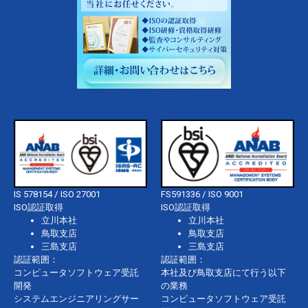
IS 578154 / ISO 27001
FS591336 / ISO 9001
ISO認証取得
ISO認証取得
立川本社
立川本社
鳥取支店
鳥取支店
三島支店
三島支店
認証範囲：
認証範囲：
コンピュータソフトウェア受託
本社及び鳥取支店にて行う以下
開発
の業務
システムエンジニアリングサー
コンピュータソフトウェア受託