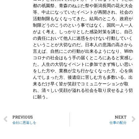
都の祇園祭、青森のねぶた祭や新潟長岡の花火大会
等、中止になっていたイベントが再開され、社会の
活動制限もなくなってきた。結局のところ、政府が
制限どうのこうのという事ではなく、国民一人一人
がよく考え、しっかりとした感染対策を講じ、自己
の責任において他人に迷惑をかけない行動していく
ということが大切なのだ。日本人の意識の高さから
言えば、自然にこの行動が出来るようになり、With
コロナの社会はもう手の届くところにあると実感し
た。人生の大切なイベントに参加できず悔しい思い
をした方や、業務が立ち行かなくなった方、心を病
んでしまった方、後遺症に苦しむ方も多数いる。出
来るだけ早く皆が笑顔でコミュニケーションが取
れ、清々しい笑顔が溢れる社会を取り戻せるよう切
に願う。
PREVIOUS
NEXT
会社に恩返しを
仕事の配分