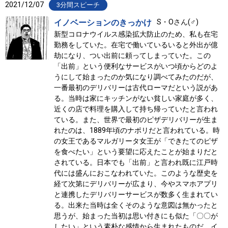
2021/12/07
3分間スピーチ
イノベーションのきっかけ
S・Oさん(♂)
新型コロナウイルス感染拡大防止のため、私も在宅
勤務をしていた。在宅で働いているいると外出が億
劫になり、つい出前に頼ってしまっていた。この
「出前」という便利なサービスがいつ頃からどのよ
うにして始まったのか気になり調べてみたのだが、
一番最初のデリバリーは古代ローマだという説があ
る。当時は家にキッチンがない貧しい家庭が多く、
近くの店で料理を購入して持ち帰っていたと言われ
ている。また、世界で最初のピザデリバリーが生ま
れたのは、1889年頃のナポリだと言われている。時
の女王であるマルガリータ女王が「できたてのピザ
を食べたい」という要望に応えたことが始まりだと
されている。日本でも「出前」と言われ既に江戸時
代には盛んにおこなわれていた。このような歴史を
経て次第にデリバリーが広まり、今やスマホアプリ
と連携したデリバリーサービスが数多く生まれてい
る。出来た当時は全くそのような意図は無かったと
思うが、始まった当初は思い付きにも似た「〇〇が
したい」という素朴な感情から生まれたものだ。イ